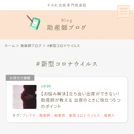
すみれ出張専門助産院
Blog
助産師ブログ
ホーム
＞
助産師ブログ
＞ #新型コロナウイルス
#新型コロナウイルス
お役立ち情報
10:00
【お悩み解決】立ち会い出産ができない！
助産師が教える 出産のときに役立つ5つ
のポイント
タグ：
プレママ
助産師
助産院
新型コロナウイルス
産婦人
科
立ち会い出産