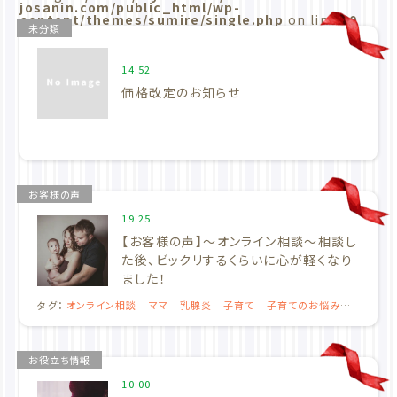
josanin.com/public_html/wp-
content/themes/sumire/single.php
on line
60
未分類
14:52
価格改定のお知らせ
お客様の声
19:25
【お客様の声】～オンライン相談～相談し
た後、ビックリするくらいに心が軽くなり
ました！
タグ：
オンライン相談
ママ
乳腺炎
子育て
子育てのお悩み解
決
授乳中
授乳相談
母乳外来
母乳育児
育児の悩み
お役立ち情報
10:00