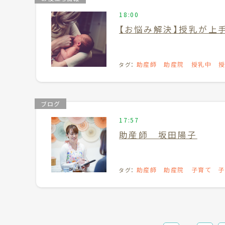
18:00
【お悩み解決】授乳が上手
助産師
助産院
授乳中
タグ：
母乳育児
ブログ
17:57
助産師 坂田陽子
助産師
助産院
子育て
子
タグ：
談
母乳
母乳外来
母乳育児