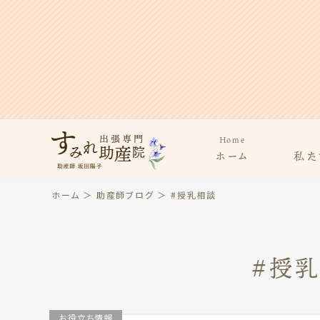
Home
ホーム
私た
ホーム
＞
助産師ブログ
＞ #授乳相談
#授
お役立ち情報