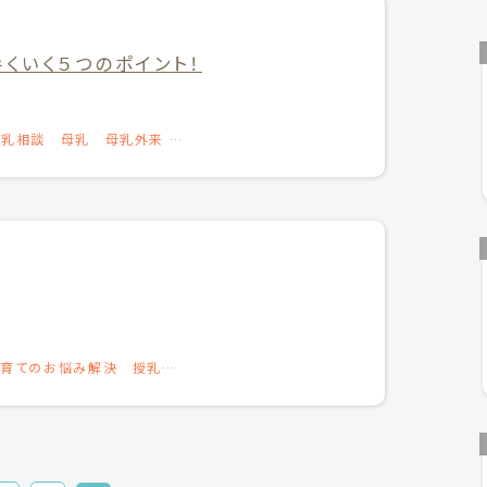
くいく５つのポイント！
授乳相談
母乳
母乳外来
育てのお悩み解決
授乳相
育児の悩み