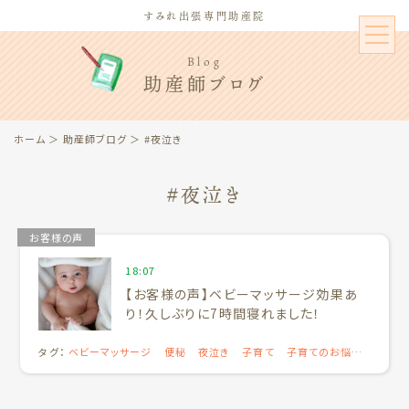
すみれ出張専門助産院
Blog
助産師ブログ
ホーム
＞
助産師ブログ
＞ #夜泣き
#夜泣き
お客様の声
18:07
【お客様の声】ベビーマッサージ効果あ
り！久しぶりに7時間寝れました！
タグ：
ベビーマッサージ
便秘
夜泣き
子育て
子育てのお悩み
解決
寝返り
育児の悩み