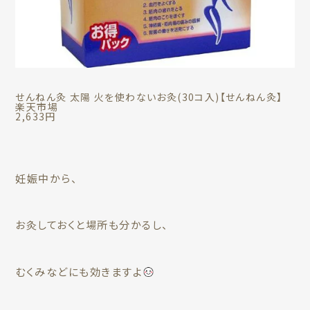
せんねん灸 太陽 火を使わないお灸(30コ入)【せんねん灸】
楽天市場
2,633円
妊娠中から、
お灸しておくと場所も分かるし、
むくみなどにも効きますよ