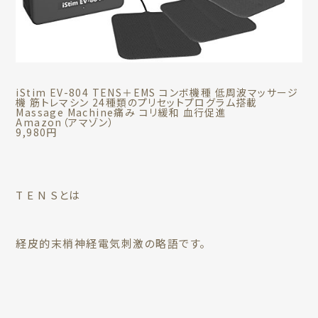
iStim EV-804 TENS＋EMS コンボ機種 低周波マッサージ
機 筋トレマシン 24種類のプリセットプログラム搭載
Massage Machine痛み コリ緩和 血行促進
Amazon（アマゾン）
9,980円
T E N Sとは
経皮的末梢神経電気刺激の略語です。